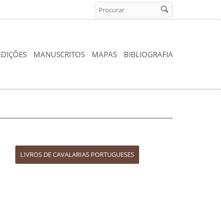
Formulario de búsqueda
Procurar
EDIÇÕES
MANUSCRITOS
MAPAS
BIBLIOGRAFIA
LIVROS DE CAVALARIAS PORTUGUESES