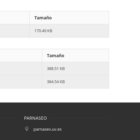
Tamaño
170.49 KB
Tamaño
388.51 KB
384.54 KB
PARNASEO
parnaseo.uv.es