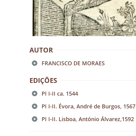
AUTOR
FRANCISCO DE MORAES
EDIÇÕES
PI I-II ca. 1544
PI I-II. Évora, André de Burgos, 1567
PI I-II. Lisboa, António Álvarez,1592