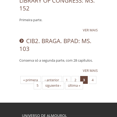
LIBRARY OF CONGRESS: MS.
152
Primeira parte.
VER MAIS
CIB2. BRAGA. BPAD: MS.
103
Conserva só a segunda parte, com 28 capítulos.
VER MAIS
Páginas
« primera
‹ anterior
1
2
3
4
5
siguiente ›
última »
UNIVERSO DE ALMOUROL