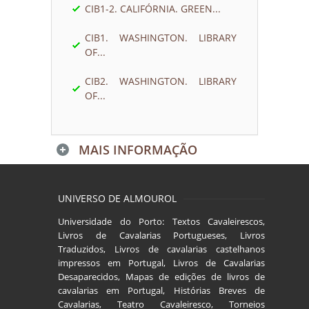
CIB1-2. CALIFÓRNIA. GREEN...
CIB1. WASHINGTON. LIBRARY
OF...
CIB2. WASHINGTON. LIBRARY
OF...
MAIS INFORMAÇÃO
UNIVERSO DE ALMOUROL
Universidade do Porto: Textos Cavaleirescos,
Livros de Cavalarias Portugueses, Livros
Traduzidos, Livros de cavalarias castelhanos
impressos em Portugal, Livros de Cavalarias
Desaparecidos, Mapas de edições de livros de
cavalarias em Portugal, Histórias Breves de
Cavalarias, Teatro Cavaleiresco, Torneios