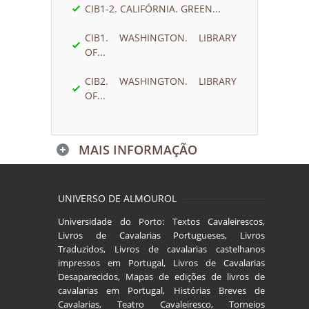
CIB1-2. CALIFÓRNIA. GREEN...
CIB1. WASHINGTON. LIBRARY
OF...
CIB2. WASHINGTON. LIBRARY
OF...
MAIS INFORMAÇÃO
UNIVERSO DE ALMOUROL
Universidade do Porto: Textos Cavaleirescos,
Livros de Cavalarias Portugueses, Livros
Traduzidos, Livros de cavalarias castelhanos
impressos em Portugal, Livros de Cavalarias
Desaparecidos, Mapas de edições de livros de
cavalarias em Portugal, Histórias Breves de
Cavalarias, Teatro Cavaleiresco, Torneios